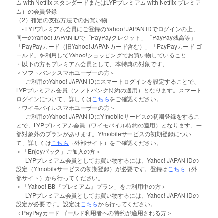
ム with Netflix スタンダードまたはLYPプレミアム with Netflix プレミア
ム）の会員登録
（2）指定の支払方法でのお買い物
- LYPプレミアム会員にご登録のYahoo! JAPAN IDでログインの上、
同一のYahoo! JAPAN IDで「PayPayクレジット」「PayPay残高等」
「PayPayカード（旧Yahoo! JAPANカード含む）」「PayPayカード ゴ
ールド」を利用してYahoo!ショッピングでお買い物していること
・以下の方もプレミアム会員として、本特典の対象です。
＜ソフトバンクスマホユーザーの方＞
- ご利用のYahoo! JAPAN IDにスマートログインを設定することで、
LYPプレミアム会員（ソフトバンク特約の適用）となります。スマート
ログインについて、詳しくは
こちら
をご確認ください。
＜ワイモバイルスマホユーザーの方＞
- ご利用のYahoo! JAPAN IDにY!mobileサービスの初期登録をするこ
とで、LYPプレミアム会員（ワイモバイル特約の適用）となります。一
部対象外のプランがあります。Y!mobileサービスの初期登録につい
て、詳しくは
こちら
（外部サイト）をご確認ください。
＜「Enjoyパック」ご加入の方＞
- LYPプレミアム会員としてお買い物するには、Yahoo! JAPAN IDの
設定（Y!mobileサービスの初期登録）が必要です。登録は
こちら
（外
部サイト）から行ってください。
＜「Yahoo! BB『プレミアム』プラン」をご利用中の方＞
- LYPプレミアム会員としてお買い物するには、Yahoo! JAPAN IDの
設定が必要です。設定は
こちら
から行ってください。
＜PayPayカード ゴールド利用者への特約が適用される方＞