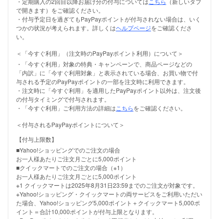
・定期購入の2回目以降お届け分の付与については
こちら
（新しいタブ
で開きます）をご確認ください。
・付与予定日を過ぎてもPayPayポイントが付与されない場合は、いく
つかの状況が考えられます。詳しくは
ヘルプページ
をご確認くださ
い。
＜「今すぐ利用」（注文時のPayPayポイント利用）について＞
・「今すぐ利用」対象の特典・キャンペーンで、商品ページなどの
「内訳」に「今すぐ利用対象」と表示されている場合、お買い物で付
与される予定のPayPayポイントの一部を注文時に利用できます。
・注文時に「今すぐ利用」を適用したPayPayポイント以外は、注文後
の付与タイミングで付与されます。
・「今すぐ利用」ご利用方法の詳細は
こちら
をご確認ください。
＜付与されるPayPayポイントについて＞
【付与上限数】
■Yahoo!ショッピングでのご注文の場合
お一人様あたりご注文月ごとに5,000ポイント
■クイックマートでのご注文の場合（※1）
お一人様あたりご注文月ごとに5,000ポイント
※1 クイックマートは2025年8月31日23:59までのご注文が対象です。
※Yahoo!ショッピング・クイックマートの両サービスをご利用いただい
た場合、Yahoo!ショッピング5,000ポイント＋クイックマート5,000ポ
イント＝合計10,000ポイントが付与上限となります。