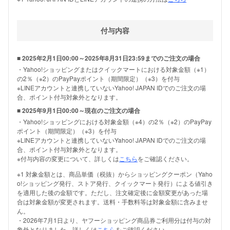
付与内容
■ 2025年2月1日00:00～2025年8月31日23:59までのご注文の場合
・Yahoo!ショッピングまたはクイックマートにおける対象金額（※1）
の2％（※2）のPayPayポイント（期間限定）（※3）を付与
※LINEアカウントと連携していないYahoo! JAPAN IDでのご注文の場
合、ポイント付与対象外となります。
■ 2025年9月1日00:00～現在のご注文の場合
・Yahoo!ショッピングにおける対象金額（※4）の2％（※2）のPayPay
ポイント（期間限定）（※3）を付与
※LINEアカウントと連携していないYahoo! JAPAN IDでのご注文の場
合、ポイント付与対象外となります。
※付与内容の変更について、詳しくは
こちら
をご確認ください。
※1 対象金額とは、商品単価（税抜）からショッピングクーポン（Yaho
o!ショッピング発行、ストア発行、クイックマート発行）による値引き
を適用した後の金額です。ただし、注文確定後に金額変更があった場
合は対象金額が変更されます。送料・手数料等は対象金額に含みませ
ん。
・2026年7月1日より、ヤフーショッピング商品券ご利用分は付与の対
象外となりました。詳しくは
こちら
をご確認ください。