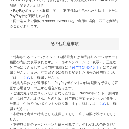
削除・変更された場合
・PayPayポイントの取得に関し、不正行為が行われたと弊社、または
PayPay社が判断した場合
・同一端末上で複数のYahoo! JAPAN IDをご利用の場合、不正と判断す
ることがあります。
その他注意事項
・付与されるPayPayポイント（期間限定）は商品詳細ページやカート
画面の内訳に表示されますが（一部キャンペーンは非表示）、正確な
付与額につきましては付与時期以降に「
付与予定ポイント
」にてご確
認ください。また、注文完了後に金額を変更した場合の付与額につい
ては、
こちら
をご確認ください。
・特典内容および適用条件、PayPayポイントの付与期間を予告なく変
更する場合や、中止する場合があります。
・ご注文完了後にキャンセルとなった場合、PayPayポイント（期間限
定）は付与されません。そのため、付与後に注文キャンセルが発生し
た際は、付与済みのポイントを取り消します。詳しくは
こちら
をご確
認ください。
・本特典は定常の特典として提供しており、終了期限は設けておりま
せん。
・本特典は他のキャンペーンと併用可能です。それぞれの条件を満た