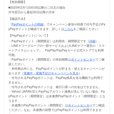
【有効期限】
■2025年2月1日00:00以降のご注文の場合
付与翌日から最短30日以降の月末
【確認方法】
「
PayPayポイントの明細
」でキャンペーン参加や特典で付与予定のPa
yPayポイントが確認できます。詳しくは
こちら
をご確認ください。
【PayPayポイントについて】
・PayPayポイント（期間限定）は利用先・期間限定です（
詳細
）。
・LINEヤフーグループの一部サービスおよびLINEヤフー運営の「スマ
ートアイテムショップ」、PayPay/PayPayカード公式ストアでも利用
可能。
・PayPayポイント（期間限定）の有効期限は
ポイントセンター
でご確
認ください。
・本特典以外にも、PayPayポイントが貯まる・使えるキャンペーンが
あります（
実施中・実施予定のキャンペーンを見る
）。
・付与されるPayPayポイントは、PayPay残高を送る機能では利用で
きません。
・付与されるPayPayポイントは、銀行口座への出金はできません。
・Yahoo! JAPAN IDとPayPayアカウント連携が済んでいない場合、Pa
yPayポイント（期間限定）は未連携PayPayポイント（期間限定）とな
ります。
・未連携のPayPayポイント（期間限定）は
ポイントセンター
でご確認
ください。なお、未連携の状態ではPayPayポイントは利用できませ