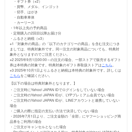
・ギフト券（※2）
・貨幣、メダル、インゴット
・切手、はがき
・自動車車体
・カーリース
・1年以上先の予約商品
・定期購入の2回目以降お届け分
・ふるさと納税（※3）
※1「対象外の商品」の「以下のカテゴリーの商品」を含む注文につき
ましては、特典対象外です。同一注文の対象商品についても、特典対
象外となりますのでご注意ください。
※2 2025年9月1日00:00～の注文の場合、一部ストアで販売するギフト
券は本特典の対象です。特典対象のギフト券取扱ストアは
こちら
。
※3 2025年10月1日よりふるさと納税は本特典の対象外です。詳しくは
こちら
をご確認ください。
【以下の場合は特典対象外となります。】
・ご注文時にYahoo! JAPAN IDでログインをしていない場合
・ご注文時のYahoo! JAPAN IDが、LYPプレミアム会員でない場合
・ご注文時のYahoo! JAPAN IDが、LINEアカウントと連携していない
場合
・ご購入の際に指定の支払い方法で決済していない場合
・2026年7月1日より、ご注文金額の「全部」にヤフーショッピング商
品券をご利用の場合
・ご注文がキャンセルとなった場合
・PayPayポイントが付与される前に、特典対象のYahoo! JAPAN IDを