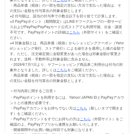
・商品単価（税抜）の一部を指定の支払い方法で支払った場合は、そ
の支払い金額を付与算出の対象金額とします。
※2 付与額は、該当の付与率で小数点以下を切り捨てて計算します。
※3 PayPayポイント（期間限定）はLINEヤフーグループの一部サービ
スおよびPayPay/PayPayカード公式ストアでも利用可能、出金・譲渡
不可です。PayPayポイントの詳細は
こちら
（外部サイト）をご確認く
ださい。
※4 対象金額とは、商品単価（税抜）からショッピングクーポン（Yaho
o!ショッピング発行、ストア発行）による値引きを適用した後の金額で
す。ただし、注文確定後に金額変更があった場合は対象金額が変更さ
れます。送料・手数料等は対象金額に含みません。
・2026年7月1日より、ヤフーショッピング商品券ご利用分は付与の対
象外となりました。詳しくは
こちら
をご確認ください。
・商品単価（税抜）の一部を指定の支払い方法で支払った場合は、そ
の支払い金額を付与算出の対象金額とします。
＜付与内容に関するご注意＞
・PayPayポイントを利用するには、Yahoo! JAPAN IDとPayPayアカウ
ントとの連携が必要です。
・PayPayアカウントをお持ちでない方は
こちら
（新しいタブで開きま
す）をご確認ください。
・PayPayアカウントをすでにお持ちの方は
こちら
（外部サイト）をご
確認の上、PayPayアプリから連携をお願いいたします。
・開催期間中のお買い物は何回でも対象になります。