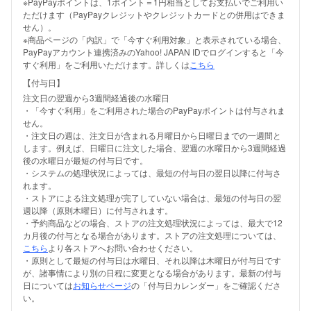
※PayPayポイントは、1ポイント＝1円相当としてお支払いでご利用い
ただけます（PayPayクレジットやクレジットカードとの併用はできま
せん）。
※商品ページの「内訳」で「今すぐ利用対象」と表示されている場合、
PayPayアカウント連携済みのYahoo! JAPAN IDでログインすると「今
すぐ利用」をご利用いただけます。詳しくは
こちら
【付与日】
注文日の翌週から3週間経過後の水曜日
・「今すぐ利用」をご利用された場合のPayPayポイントは付与されま
せん。
・注文日の週は、注文日が含まれる月曜日から日曜日までの一週間と
します。例えば、日曜日に注文した場合、翌週の水曜日から3週間経過
後の水曜日が最短の付与日です。
・システムの処理状況によっては、最短の付与日の翌日以降に付与さ
れます。
・ストアによる注文処理が完了していない場合は、最短の付与日の翌
週以降（原則木曜日）に付与されます。
・予約商品などの場合、ストアの注文処理状況によっては、最大で12
カ月後の付与となる場合があります。ストアの注文処理については、
こちら
より各ストアへお問い合わせください。
・原則として最短の付与日は水曜日、それ以降は木曜日が付与日です
が、諸事情により別の日程に変更となる場合があります。最新の付与
日については
お知らせページ
の「付与日カレンダー」をご確認くださ
い。