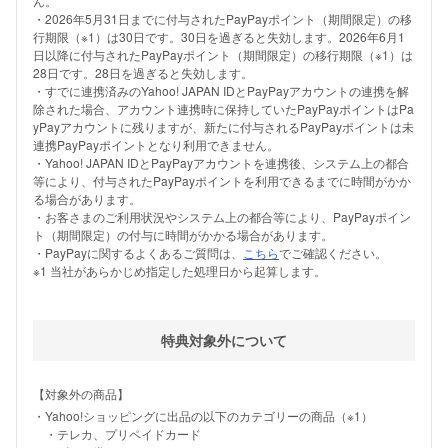
ん。
・2026年5月31日までに付与されたPayPayポイント（期間限定）の移
行期限（※1）は30日です。30日を過ぎると失効します。2026年6月1
日以降に付与されたPayPayポイント（期間限定）の移行期限（※1）は
28日です。28日を過ぎると失効します。
・すでに連携済みのYahoo! JAPAN IDとPayPayアカウントの連携を解
除された場合、アカウント連携時に保持していたPayPayポイントはPa
yPayアカウントに残りますが、新たに付与されるPayPayポイントは未
連携PayPayポイントとなり利用できません。
・Yahoo! JAPAN IDとPayPayアカウントを連携後、システム上の都合
等により、付与されたPayPayポイントを利用できるまでに時間がかか
る場合があります。
・お客さまのご利用状況やシステム上の都合等により、PayPayポイン
ト（期間限定）の付与に時間がかかる場合があります。
・PayPayに関するよくあるご質問は、
こちら
でご確認ください。
※1 当社があらかじめ指定した処理日から起算します。
特典対象外について
【対象外の商品】
・Yahoo!ショッピングに出品の以下のカテゴリーの商品（※1）
・テレカ、プリペイドカード