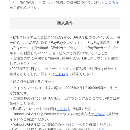
- 「PayPayカード ゴールド特約」の適用について、詳しくは
こちら
をご確認ください。
購入条件
・LYPプレミアム会員にご登録のYahoo! JAPAN IDでログインの上、同
一のYahoo! JAPAN IDで「PayPayクレジット」「PayPay残高等」「P
ayPayカード（旧Yahoo! JAPANカード含む）」「PayPayカード ゴー
ルド」を利用してYahoo!ショッピングでお買い物していること
・ご注文の際に利用するYahoo! JAPAN IDが、LINEアカウントと連携
していること（※1）
※2026年7月1日より、ヤフーショッピング商品券ご利用分は付与の対
象外となりました。詳しくは
こちら
をご確認ください。
＜購入条件に関するご注意＞
・クイックマートのご注文の場合、2025年2月1日00:00以降のご注文
が対象です。
・ご注文時のYahoo! JAPAN IDが、LYPプレミアム会員でない場合は対
象外となります。
・PayPayクレジットの詳細は
こちら
をご確認ください。
・Yahoo! JAPAN IDとPayPayアカウントの連携方法は
こちら
（外部サ
イト）をご確認ください。
・Yahoo! JAPAN IDにご登録のカードは
こちら
をご確認ください。
※1 Yahoo! JAPAN IDとLINEアカウントの連携の方法は
こちら